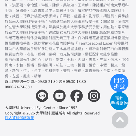
加、洪國磯、李怡萱、琳妲、陳伊、吳淡如、王齊麟、陳詩媛於新南大學眼科
手術；蘇國豪、呂彥青於台中大學眼科手術；嚴宏鈞於中壢國際大學眼科手
術；成晉、筠熹於桃園大學手術；許華德、盧孟揚、劉育辰、胡智爲、吳承諭
於台南大學眼科接受手術；陳鏞基於尚儒大學眼科接受手術；謝榮豪、陳傑憲
於左營大學眼科接受手術；陳晨威於鳳山大學眼科接受手術；周伯勳、李家瑞
於新竹大學眼科接受手術；鍾欣怡女兒於忠孝大學眼科驗配智配角膜塑型片
※老花近視雷射係指角膜雷射屈光矯正手術、白內障老花晶體置換術係指屈光
性晶體置換手術、飛秒雷射老花白內障係指「 Femtosecond Laser 飛秒雷射
輔助白內障前置手術加多功能人工水晶體置換術」、飛秒雷射老花白內障若要
達到白內障、老花、近視、遠視、散光皆可調整，需搭配多功能水晶體
※白內障屈光手術中心：站前、新南、士林、內湖、忠孝、三重、信林、中和
興南、永和、板橋、板橋燦明、新莊、三峽、桃園、蘆竹、中壢、藝文、龍
潭、新竹、竹北、台中、中科慧雯、豐原、崇德、嘉義垂楊、台南、台南尚
儒、左營、鳳山、精華
門診
線上諮詢週一到周六09:30-21:30 週日09:30-13:30
掛號
0800-74-74-88。
預約
手術諮詢
大學眼科Universal Eye Center，Since 1992
Copyright © 2026 大學眼科 版權所有 All Rights Reserved
個人資料保護政策