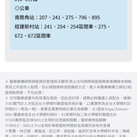
◎公車
南勢角站：
207、241、275、796、895
經建新村站：
241、254、254區間車、275、
672、672區間車
◊ 醫療機構網際網路資訊管理辦法聲明:禁止任何網際網路服務業者轉錄本網路
資訊之內容供人點閱，但以網路搜尋或超連結方式，進入本醫療機構之網址(域)
直接點閱者，不在此限。
◊ 任何醫療處置均有其潛在風險，因此就診時，請務必與醫護人員配合，謝謝!
※80萬門診人次指全台大學眼科聯盟每年統計量、22萬實例為全台大學眼科診
所總計(一例為一眼)、美軍百萬實例統計單位為眼數、JCI證為Teipei,Taiwan、
400+醫護係指全台大學眼科總計、41家眼科指二岸大學眼科聯盟合計
※500萬例指全球SMILE全飛秒近視雷射眼數；雷射案例指眼數
※SMILE、SMILE Pro全飛秒單眼雷射時間依各角膜形狀有所差異
※周蕙、林日蘋、黃楷涵、邱立祥、翁紹維、曲羿於忠孝大學眼科手術；陳威
霖、邱立祥、莊雅容、劉冠麟、周宗賢及王中皇於站前大學眼科手術；王甯