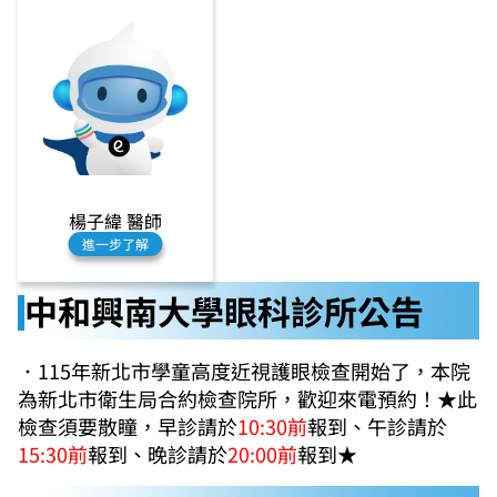
楊子緯 醫師
進一步了解
中和興南大學眼科診所公告
．
115年
新
北市學童高度近視護眼檢查開始了，
本院
為新北市衛生局合約檢查
院所，歡迎來電預約！
★
此
檢查須要散瞳，早診請於
10:30前
報到、午診請於
15:30前
報到、晚診請於
20:00前
報到★