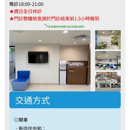
晚診18:00-21:00
★週日全日休診
★門診散瞳檢查請於門診結束前1.5小時報到
*
門診表僅供參考請於就診前電洽詢問！
交通方式
◎開車
．新店往中和：