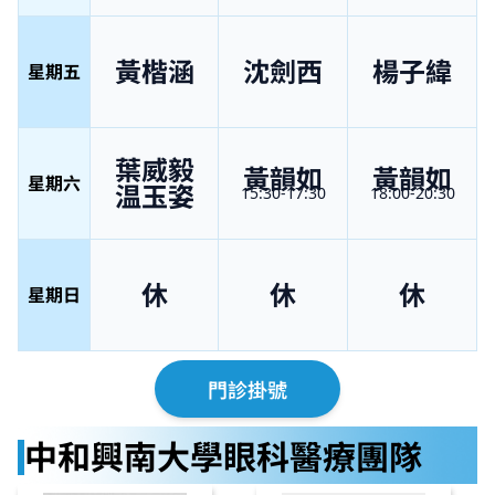
黃楷涵
沈劍西
楊子緯
星期五
葉威毅
黃韻如
黃韻如
星期六
温玉姿
15:30-17:30
18:00-20:30
休
休
休
星期日
門診掛號
中和興南大學眼科醫療團隊