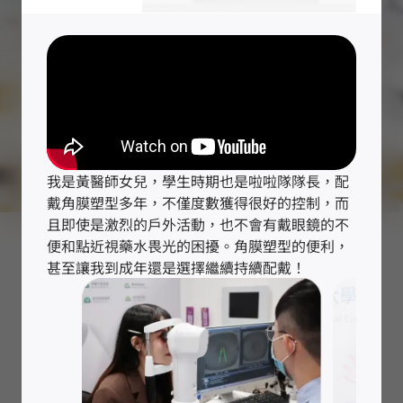
我是黃醫師女兒，學生時期也是啦啦隊隊長，配
戴角膜塑型多年，不僅度數獲得很好的控制，而
且即使是激烈的戶外活動，也不會有戴眼鏡的不
便和點近視藥水畏光的困擾。角膜塑型的便利，
甚至讓我到成年還是選擇繼續持續配戴！
眼科醫師
小孩也配ＯＫ鏡
白天免戴眼鏡，
近視控制效果佳。