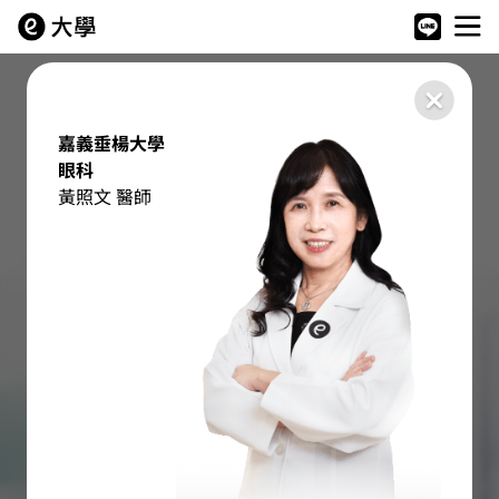
嘉義垂楊大學
眼科
精準驗配高效率
大學智配角膜塑型
黃照文 醫師
近視控制，有效。
生活便利，加分。