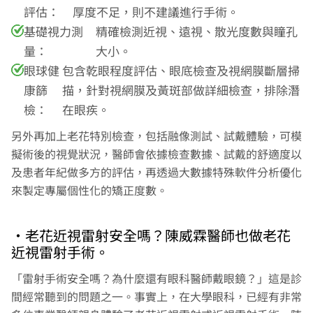
評估：
厚度不足，則不建議進行手術。
基礎視力測
精確檢測近視、遠視、散光度數與瞳孔
量：
大小。
眼球健
包含乾眼程度評估、眼底檢查及視網膜斷層掃
康篩
描，針對視網膜及黃斑部做詳細檢查，排除潛
檢：
在眼疾。
另外再加上老花特別檢查，包括融像測試、試戴體驗，可模
擬術後的視覺狀況，醫師會依據檢查數據、試戴的舒適度以
及患者年紀做多方的評估，再透過大數據特殊軟件分析優化
來製定專屬個性化的矯正度數。
•老花近視雷射安全嗎？陳威霖醫師也做老花
近視雷射手術。
「雷射手術安全嗎？為什麼還有眼科醫師戴眼鏡？」這是診
間經常聽到的問題之一。事實上，在大學眼科，已經有非常