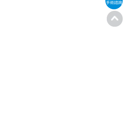
手術諮詢
◊ 醫療機構網際網路資訊管理辦法聲明:禁止任何網際網路服務業者轉錄本網路
資訊之內容供人點閱，但以網路搜尋或超連結方式，進入本醫療機構之網址(域)
直接點閱者，不在此限。
◊ 任何醫療處置均有其潛在風險，因此就診時，請務必與醫護人員配合，謝謝!
※80萬門診人次指全台大學眼科聯盟每年統計量、22萬實例為全台大學眼科診
所總計(一例為一眼)、美軍百萬實例統計單位為眼數、JCI證為Teipei,Taiwan、
400+醫護係指全台大學眼科總計、41家眼科指二岸大學眼科聯盟合計
※500萬例指全球SMILE全飛秒近視雷射眼數；雷射案例指眼數
※SMILE、SMILE Pro全飛秒單眼雷射時間依各角膜形狀有所差異
※周蕙、林日蘋、黃楷涵、邱立祥、翁紹維、曲羿於忠孝大學眼科手術；陳威
霖、邱立祥、莊雅容、劉冠麟、周宗賢及王中皇於站前大學眼科手術；王甯
加、洪國磯、李怡萱、琳妲、陳伊、吳淡如、王齊麟、陳詩媛於新南大學眼科
手術；蘇國豪、呂彥青於台中大學眼科手術；嚴宏鈞於中壢國際大學眼科手
術；成晉、筠熹於桃園大學手術；許華德、盧孟揚、劉育辰、胡智爲、吳承諭
於台南大學眼科接受手術；陳鏞基於尚儒大學眼科接受手術；謝榮豪、陳傑憲