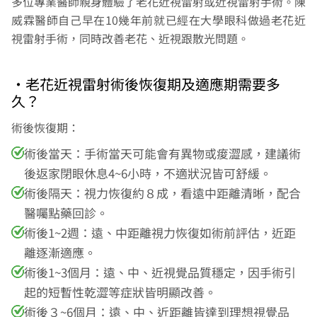
多位專業醫師親身體驗了老花近視雷射或近視雷射手術。陳
威霖醫師自己早在10幾年前就已經在大學眼科做過老花近
視雷射手術，同時改善老花、近視跟散光問題。
•老花近視雷射術後恢復期及適應期需要多
久？
術後恢復期：
術後當天：手術當天可能會有異物或痠澀感，建議術
後返家閉眼休息4~6小時，不適狀況皆可舒緩。
術後隔天：視力恢復約８成，看遠中距離清晰，配合
醫囑點藥回診。
術後1~2週：遠、中距離視力恢復如術前評估，近距
離逐漸適應。
術後1~3個月：遠、中、近視覺品質穩定，因手術引
起的短暫性乾澀等症狀皆明顯改善。
術後３~6個月：遠、中、近距離皆達到理想視覺品