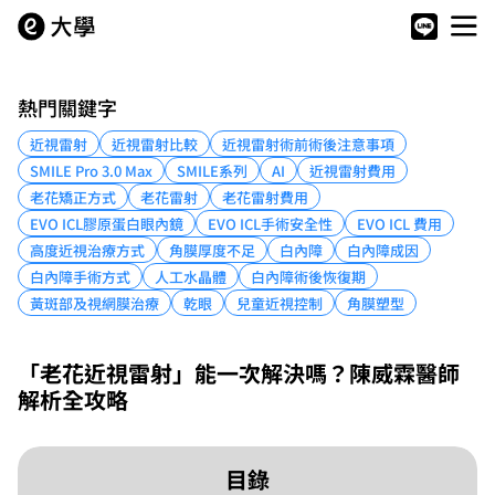
熱門關鍵字
近視雷射
近視雷射比較
近視雷射術前術後注意事項
SMILE Pro 3.0 Max
SMILE系列
AI
近視雷射費用
老花矯正方式
老花雷射
老花雷射費用
EVO ICL膠原蛋白眼內鏡
EVO ICL手術安全性
EVO ICL 費用
高度近視治療方式
角膜厚度不足
白內障
白內障成因
白內障手術方式
人工水晶體
白內障術後恢復期
黃斑部及視網膜治療
乾眼
兒童近視控制
角膜塑型
「老花近視雷射」能一次解決嗎？陳威霖醫師
解析全攻略
目錄