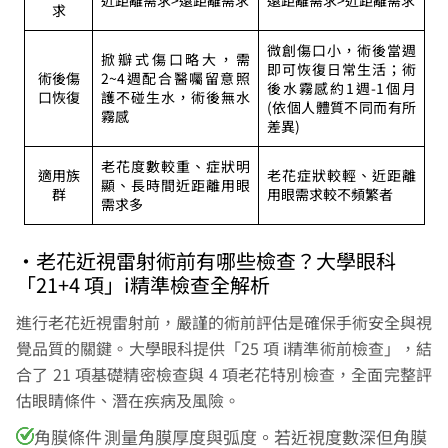
近距離需求>遠距離需求
遠距離需求>近距離需求
求
微創傷口小，術後當週
掀瓣式傷口略大，需
即可恢復日常生活；術
術後傷
2~4週配合醫囑留意照
後水霧感約1週-1個月
口恢復
護不碰生水，術後無水
(依個人體質不同而有所
霧感
差異)
老花度數較重、症狀明
適用族
老花症狀較輕、近距離
顯、長時間近距離用眼
群
用眼需求較不頻繁者
需求多
•老花近視雷射術前有哪些檢查？大學眼科
「21+4 項」i精準檢查全解析
進行老花近視雷射前，嚴謹的術前評估是確保手術安全與視
覺品質的關鍵。大學眼科提供「25 項 i精準術前檢查」，結
合了 21 項基礎精密檢查與 4 項老花特別檢查，全面完整評
估眼睛條件、潛在疾病及風險。
角膜條件
測量角膜厚度與弧度。若近視度數深但角膜