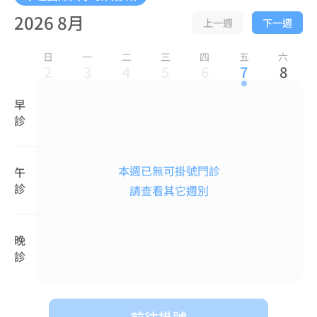
2026 8月
上一週
下一週
日
一
二
三
四
五
六
2
3
4
5
6
7
8
早
診
本週已無可掛號門診
午
診
請查看其它週別
晚
診