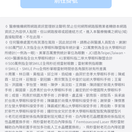
前往掛號
◊ 醫療機構網際網路資訊管理辦法聲明:禁止任何網際網路服務業者轉錄本網路
資訊之內容供人點閱，但以網路搜尋或超連結方式，進入本醫療機構之網址(域)
直接點閱者，不在此限。
◊ 任何醫療處置均有其潛在風險，因此就診時，請務必與醫護人員配合，謝謝!
※80萬門診人次指全台大學眼科聯盟每年統計量、22萬實例為全台大學眼科診
所總計(一例為一眼)、美軍百萬實例統計單位為眼數、JCI證為Teipei,Taiwan、
400+醫護係指全台大學眼科總計、41家眼科指二岸大學眼科聯盟合計
※500萬例指全球SMILE全飛秒近視雷射眼數；雷射案例指眼數
※SMILE、SMILE Pro全飛秒單眼雷射時間依各角膜形狀有所差異
※周蕙、林日蘋、黃楷涵、邱立祥、翁紹維、曲羿於忠孝大學眼科手術；陳威
霖、邱立祥、莊雅容、劉冠麟、周宗賢及王中皇於站前大學眼科手術；王甯
加、洪國磯、李怡萱、琳妲、陳伊、吳淡如、王齊麟、陳詩媛於新南大學眼科
手術；蘇國豪、呂彥青於台中大學眼科手術；嚴宏鈞於中壢國際大學眼科手
術；成晉、筠熹於桃園大學手術；許華德、盧孟揚、劉育辰、胡智爲、吳承諭
於台南大學眼科接受手術；陳鏞基於尚儒大學眼科接受手術；謝榮豪、陳傑憲
於左營大學眼科接受手術；陳晨威於鳳山大學眼科接受手術；周伯勳、李家瑞
於新竹大學眼科接受手術；鍾欣怡女兒於忠孝大學眼科驗配智配角膜塑型片
※老花近視雷射係指角膜雷射屈光矯正手術、白內障老花晶體置換術係指屈光
性晶體置換手術、飛秒雷射老花白內障係指「 Femtosecond Laser 飛秒雷射
輔助白內障前置手術加多功能人工水晶體置換術」、飛秒雷射老花白內障若要