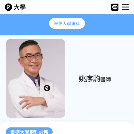
崇德大學眼科
姚序駒
醫師
崇德大學眼科診所