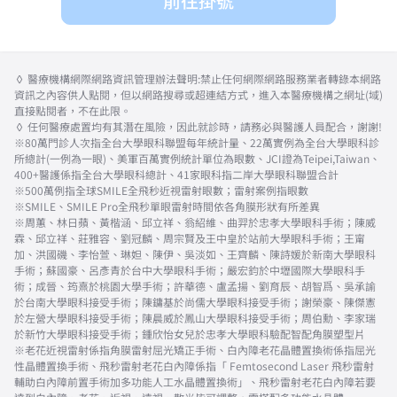
前往掛號
◊ 醫療機構網際網路資訊管理辦法聲明:禁止任何網際網路服務業者轉錄本網路
資訊之內容供人點閱，但以網路搜尋或超連結方式，進入本醫療機構之網址(域)
直接點閱者，不在此限。
◊ 任何醫療處置均有其潛在風險，因此就診時，請務必與醫護人員配合，謝謝!
※80萬門診人次指全台大學眼科聯盟每年統計量、22萬實例為全台大學眼科診
所總計(一例為一眼)、美軍百萬實例統計單位為眼數、JCI證為Teipei,Taiwan、
400+醫護係指全台大學眼科總計、41家眼科指二岸大學眼科聯盟合計
※500萬例指全球SMILE全飛秒近視雷射眼數；雷射案例指眼數
※SMILE、SMILE Pro全飛秒單眼雷射時間依各角膜形狀有所差異
※周蕙、林日蘋、黃楷涵、邱立祥、翁紹維、曲羿於忠孝大學眼科手術；陳威
霖、邱立祥、莊雅容、劉冠麟、周宗賢及王中皇於站前大學眼科手術；王甯
加、洪國磯、李怡萱、琳妲、陳伊、吳淡如、王齊麟、陳詩媛於新南大學眼科
手術；蘇國豪、呂彥青於台中大學眼科手術；嚴宏鈞於中壢國際大學眼科手
術；成晉、筠熹於桃園大學手術；許華德、盧孟揚、劉育辰、胡智爲、吳承諭
於台南大學眼科接受手術；陳鏞基於尚儒大學眼科接受手術；謝榮豪、陳傑憲
於左營大學眼科接受手術；陳晨威於鳳山大學眼科接受手術；周伯勳、李家瑞
於新竹大學眼科接受手術；鍾欣怡女兒於忠孝大學眼科驗配智配角膜塑型片
※老花近視雷射係指角膜雷射屈光矯正手術、白內障老花晶體置換術係指屈光
性晶體置換手術、飛秒雷射老花白內障係指「 Femtosecond Laser 飛秒雷射
輔助白內障前置手術加多功能人工水晶體置換術」、飛秒雷射老花白內障若要