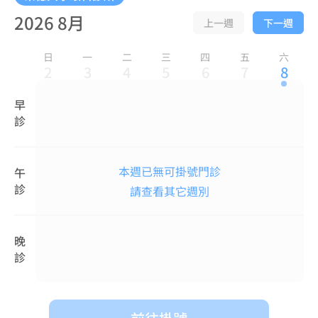
2026 8月
上一週
下一週
日
一
二
三
四
五
六
2
3
4
5
6
7
8
早
診
本週已無可掛號門診
午
診
請查看其它週別
晚
診