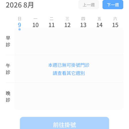
2026 8月
上一週
下一週
日
一
二
三
四
五
六
9
10
11
12
13
14
15
早
診
本週已無可掛號門診
午
診
請查看其它週別
晚
診
前往掛號