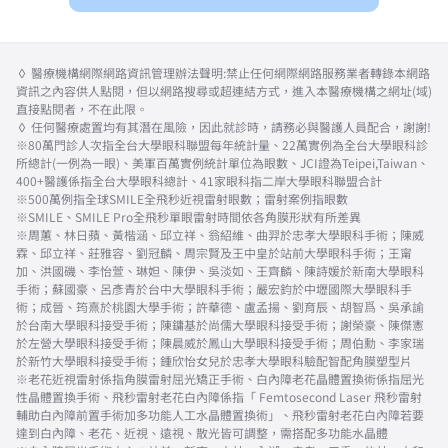
◊ 醫療機構網際網路資訊管理辦法聲明:禁止任何網際網路服務業者轉錄本網路
資訊之內容供人點閱，但以網路搜尋或超連結方式，進入本醫療機構之網址(域)
直接點閱者，不在此限。
◊ 任何醫療處置均有其潛在風險，因此就診時，請務必與醫護人員配合，謝謝!
※80萬門診人次指全台大學眼科聯盟每年統計量、22萬實例為全台大學眼科診
所總計(一例為一眼)、美軍百萬實例統計單位為眼數、JCI證為Teipei,Taiwan、
400+醫護係指全台大學眼科總計、41家眼科指二岸大學眼科聯盟合計
※500萬例指全球SMILE全飛秒近視雷射眼數；雷射案例指眼數
※SMILE、SMILE Pro全飛秒單眼雷射時間依各角膜形狀有所差異
※周蕙、林日蘋、黃楷涵、邱立祥、翁紹維、曲羿於忠孝大學眼科手術；陳威
霖、邱立祥、莊雅容、劉冠麟、周宗賢及王中皇於站前大學眼科手術；王甯
加、洪國磯、李怡萱、琳妲、陳伊、吳淡如、王齊麟、陳詩媛於新南大學眼科
手術；蘇國豪、呂彥青於台中大學眼科手術；嚴宏鈞於中壢國際大學眼科手
術；成晉、筠熹於桃園大學手術；許華德、盧孟揚、劉育辰、胡智爲、吳承諭
於台南大學眼科接受手術；陳鏞基於尚儒大學眼科接受手術；謝榮豪、陳傑憲
於左營大學眼科接受手術；陳晨威於鳳山大學眼科接受手術；周伯勳、李家瑞
於新竹大學眼科接受手術；鍾欣怡女兒於忠孝大學眼科驗配智配角膜塑型片
※老花近視雷射係指角膜雷射屈光矯正手術、白內障老花晶體置換術係指屈光
性晶體置換手術、飛秒雷射老花白內障係指「 Femtosecond Laser 飛秒雷射
輔助白內障前置手術加多功能人工水晶體置換術」、飛秒雷射老花白內障若要
達到白內障、老花、近視、遠視、散光皆可調整，需搭配多功能水晶體