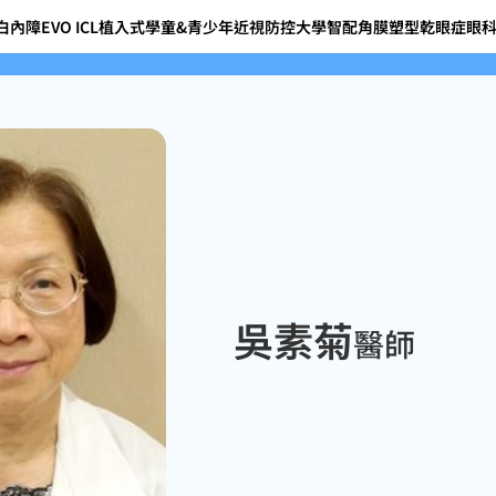
白內障
EVO ICL植入式
學童&青少年近視防控
大學智配角膜塑型
乾眼症
眼
吳素菊
醫師