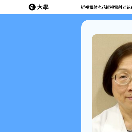
近視雷射
老花近視雷射
老花
探索近視雷射
探索老花近視雷射
探索老花白內障
探索EVO ICL植入式
探索近視防控
探索角膜塑型
乾眼症新知
眼整形
全部
麥粒腫、霰粒腫
近視雷射
眼瞼炎
Smile Pro 3.0 Max 全飛秒近視雷射
大學i精準老花近視雷射
飛秒雷射白內障手術
EVO ICL 常見問題Q&A
角膜塑型術
角膜塑型原理
乾眼症不單是眼睛缺水?
翳狀贅片
2026近視雷射全攻略
角結膜炎
Smile Pro 2.0 全飛秒近視雷射
大學白內障老花晶體置換術
微創超音波乳化術
學童專用日拋
智配角膜塑型
上班族為何較常有乾眼問題?
老花近視雷射
淚管阻塞治療
小兒斜、弱視
Smile Pro 全飛秒近視雷射
老花近視雷射 常見問題Q&A
白內障手術常見問題Q&A
周邊離焦鏡片
大學智配角膜塑型 Q&A
眼睛發癢是乾眼症警訊?
老花近視雷射全解析
兒童及青少年近視控制
EVO ICL
SMILE 全飛秒近視雷射
長效散瞳劑
如何找出乾眼症病因?
高透氧隱形眼鏡RGP
虹彩炎
見證 & 分享
見證 & 分享
見證&分享
EVO ICL 膠原蛋白眼內鏡(植入式隱形眼鏡)手術全解析
精雕7次元近視雷射
學童&青少年近視防控 常見問題Q&A
乾眼症逐漸年輕化?
青光眼
白內障
飛蚊症
TransPRK近視雷射
醫師幫家人做手術
主播夏嘉璐及脫口秀演員歐耶老師
鐘欣怡愛女：一覺起來好清晰！
乾眼症是眼疾的求救訊號?
黃斑部病變
白內障症狀不可輕忽
視網膜病變
眼科醫師這樣幫孩子選?
EVO ICL植入式隱形眼鏡
醫師、明星見證分享
吳淡如術後13年 視力依舊清晰在線
汝汝與杉杉：真是相見恨晚！
造成乾眼症的壞習慣?
視網膜裂孔
近視雷射 常見問題Q&A
嘉義大學眼科黃照文醫師
周蕙 不僅亮喉更亮眼
香蕉太太愛女：大家都不知道我近視了
老花白內障
桃園大學眼科王甯加醫師
桃園大學眼科王甯加醫師
醫師們自己也做了老花近視雷射
見證 & 分享
信林大學眼科林均昶醫師
信林大學眼科林均昶醫師
白内障手術跟你想的不一樣
老花近視新知
新莊大學眼科麥珮怡醫師
嘉義垂楊大學眼科黃照文醫師
誰說醫師都不做近視雷射?!
白內障迷思?