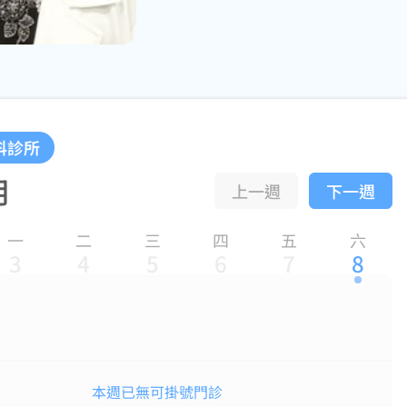
科診所
月
上一週
下一週
一
二
三
四
五
六
3
4
5
6
7
8
本週已無可掛號門診