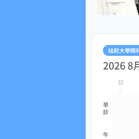
職棒球員精選 指定大學眼科
左營大學眼科李怡萱醫師
左營大學眼科李怡萱醫師
老花近視雷射常見問題-醫師解析
如何選擇合適的水晶體?
大學眼科醫師及家人的專業選擇
台中大學眼科周宗賢醫師
台中大學眼科周宗賢醫師
快速搞懂【什麼是老花近視雷射】
手術前注意事項?
燦明大學眼科劉冠麟醫師
輕熟族危機99%不知老花找上門
手術後注意事項?
近視雷射新知
角膜塑型知多少
老花解決全方案
近視防控新知
大學眼科「老花近視雷射」榮獲國家生技醫療品質獎
近視雷射常見12大Q & A
大學智配新技術
快速搞懂【近視雷射術前評估檢查】
近視會遺傳?
配戴示範
站前大學眼
快速搞懂【近視雷射當天及術後照護】
學童近視日拋十大問題?
清潔保養
2026 8
【總院長快問快答】眼科醫師自己不做近視雷射
角膜塑型AI智慧驗配新科技
保存鏡片
【總院長快問快答】每個人都適合近視雷射？
注意事項
日
【總院長快問快答】近視雷射安全嗎？
2
【總院長快問快答】近視雷射一起矯正散光？
早
診
午