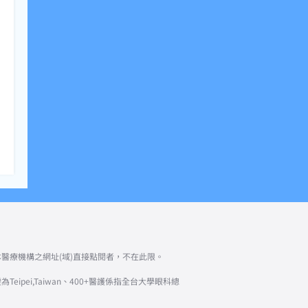
醫療機構之網址(域)直接點閱者，不在此限。
pei,Taiwan、400+醫護係指全台大學眼科總