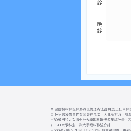
診
晚
診
◊ 醫療機構網際網路資訊管理辦法聲明:禁止任何
◊ 任何醫療處置均有其潛在風險，因此就診時，請
※80萬門診人次指全台大學眼科聯盟每年統計量、22萬
計、41家眼科指二岸大學眼科聯盟合計
※500萬例指全球SMILE全飛秒近視雷射眼數；雷