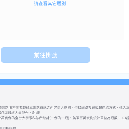
請查看其它週別
前往掛號
網際網路服務業者轉錄本網路資訊之內容供人點閱，但以網路搜尋或超連結方式，進入本
務必與醫護人員配合，謝謝!
實例為全台大學眼科診所總計(一例為一眼)、美軍百萬實例統計單位為眼數、JCI證為Tei
射案例指眼數