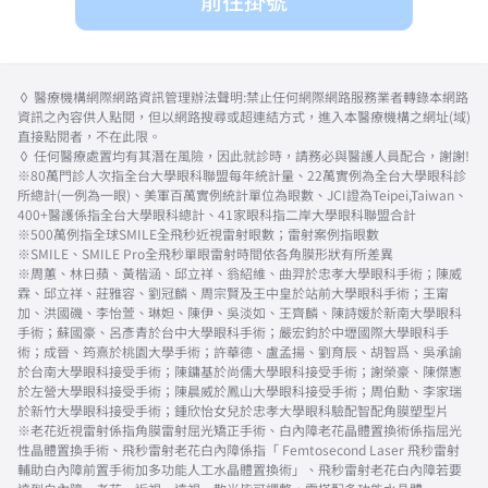
前往掛號
◊ 醫療機構網際網路資訊管理辦法聲明:禁止任何網際網路服務業者轉錄本網路
資訊之內容供人點閱，但以網路搜尋或超連結方式，進入本醫療機構之網址(域)
直接點閱者，不在此限。
◊ 任何醫療處置均有其潛在風險，因此就診時，請務必與醫護人員配合，謝謝!
※80萬門診人次指全台大學眼科聯盟每年統計量、22萬實例為全台大學眼科診
所總計(一例為一眼)、美軍百萬實例統計單位為眼數、JCI證為Teipei,Taiwan、
400+醫護係指全台大學眼科總計、41家眼科指二岸大學眼科聯盟合計
※500萬例指全球SMILE全飛秒近視雷射眼數；雷射案例指眼數
※SMILE、SMILE Pro全飛秒單眼雷射時間依各角膜形狀有所差異
※周蕙、林日蘋、黃楷涵、邱立祥、翁紹維、曲羿於忠孝大學眼科手術；陳威
霖、邱立祥、莊雅容、劉冠麟、周宗賢及王中皇於站前大學眼科手術；王甯
加、洪國磯、李怡萱、琳妲、陳伊、吳淡如、王齊麟、陳詩媛於新南大學眼科
手術；蘇國豪、呂彥青於台中大學眼科手術；嚴宏鈞於中壢國際大學眼科手
術；成晉、筠熹於桃園大學手術；許華德、盧孟揚、劉育辰、胡智爲、吳承諭
於台南大學眼科接受手術；陳鏞基於尚儒大學眼科接受手術；謝榮豪、陳傑憲
於左營大學眼科接受手術；陳晨威於鳳山大學眼科接受手術；周伯勳、李家瑞
於新竹大學眼科接受手術；鍾欣怡女兒於忠孝大學眼科驗配智配角膜塑型片
※老花近視雷射係指角膜雷射屈光矯正手術、白內障老花晶體置換術係指屈光
性晶體置換手術、飛秒雷射老花白內障係指「 Femtosecond Laser 飛秒雷射
輔助白內障前置手術加多功能人工水晶體置換術」、飛秒雷射老花白內障若要