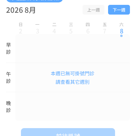
2026 8月
上一週
下一週
日
一
二
三
四
五
六
2
3
4
5
6
7
8
早
診
本週已無可掛號門診
午
診
請查看其它週別
晚
診