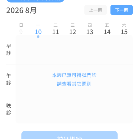
2026 8月
上一週
下一週
日
一
二
三
四
五
六
9
10
11
12
13
14
15
早
診
本週已無可掛號門診
午
診
請查看其它週別
晚
診