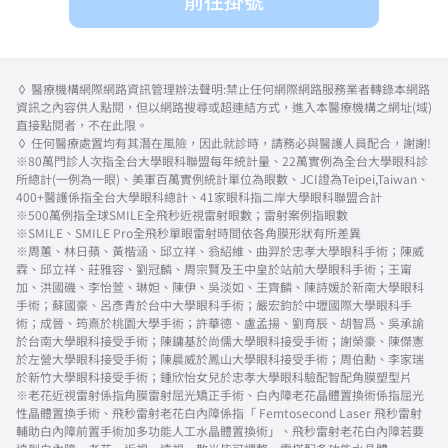
前往掛號
◊ 醫療機構網際網路資訊管理辦法聲明:禁止任何網際網路服務業者轉錄本網路
資訊之內容供人點閱，但以網路搜尋或超連結方式，進入本醫療機構之網址(域)
直接點閱者，不在此限。
◊ 任何醫療處置均有其潛在風險，因此就診時，請務必與醫護人員配合，謝謝!
※80萬門診人次指全台大學眼科聯盟每年統計量、22萬實例為全台大學眼科診
所總計(一例為一眼)、美軍百萬實例統計單位為眼數、JCI證為Teipei,Taiwan、
400+醫護係指全台大學眼科總計、41家眼科指二岸大學眼科聯盟合計
※500萬例指全球SMILE全飛秒近視雷射眼數；雷射案例指眼數
※SMILE、SMILE Pro全飛秒單眼雷射時間依各角膜形狀有所差異
※周蕙、林日蘋、黃楷涵、邱立祥、翁紹維、曲羿於忠孝大學眼科手術；陳威
霖、邱立祥、莊雅容、劉冠麟、周宗賢及王中皇於站前大學眼科手術；王甯
加、洪國磯、李怡萱、琳妲、陳伊、吳淡如、王齊麟、陳詩媛於新南大學眼科
手術；蘇國豪、呂彥青於台中大學眼科手術；嚴宏鈞於中壢國際大學眼科手
術；成晉、筠熹於桃園大學手術；許華德、盧孟揚、劉育辰、胡智爲、吳承諭
於台南大學眼科接受手術；陳鏞基於尚儒大學眼科接受手術；謝榮豪、陳傑憲
於左營大學眼科接受手術；陳晨威於鳳山大學眼科接受手術；周伯勳、李家瑞
於新竹大學眼科接受手術；鍾欣怡女兒於忠孝大學眼科驗配智配角膜塑型片
※老花近視雷射係指角膜雷射屈光矯正手術、白內障老花晶體置換術係指屈光
性晶體置換手術、飛秒雷射老花白內障係指「 Femtosecond Laser 飛秒雷射
輔助白內障前置手術加多功能人工水晶體置換術」、飛秒雷射老花白內障若要