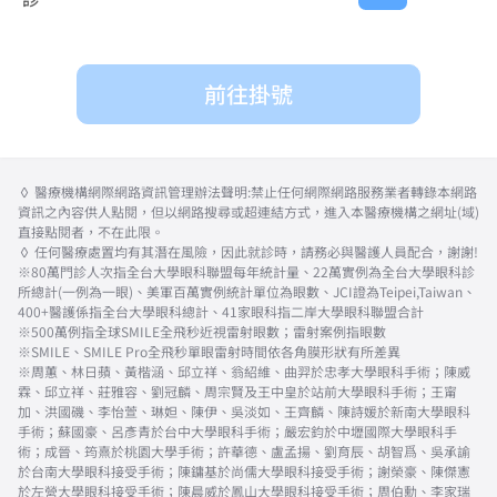
前往掛號
◊ 醫療機構網際網路資訊管理辦法聲明:禁止任何網際網路服務業者轉錄本網路
資訊之內容供人點閱，但以網路搜尋或超連結方式，進入本醫療機構之網址(域)
直接點閱者，不在此限。
◊ 任何醫療處置均有其潛在風險，因此就診時，請務必與醫護人員配合，謝謝!
※80萬門診人次指全台大學眼科聯盟每年統計量、22萬實例為全台大學眼科診
所總計(一例為一眼)、美軍百萬實例統計單位為眼數、JCI證為Teipei,Taiwan、
400+醫護係指全台大學眼科總計、41家眼科指二岸大學眼科聯盟合計
※500萬例指全球SMILE全飛秒近視雷射眼數；雷射案例指眼數
※SMILE、SMILE Pro全飛秒單眼雷射時間依各角膜形狀有所差異
※周蕙、林日蘋、黃楷涵、邱立祥、翁紹維、曲羿於忠孝大學眼科手術；陳威
霖、邱立祥、莊雅容、劉冠麟、周宗賢及王中皇於站前大學眼科手術；王甯
加、洪國磯、李怡萱、琳妲、陳伊、吳淡如、王齊麟、陳詩媛於新南大學眼科
手術；蘇國豪、呂彥青於台中大學眼科手術；嚴宏鈞於中壢國際大學眼科手
術；成晉、筠熹於桃園大學手術；許華德、盧孟揚、劉育辰、胡智爲、吳承諭
於台南大學眼科接受手術；陳鏞基於尚儒大學眼科接受手術；謝榮豪、陳傑憲
於左營大學眼科接受手術；陳晨威於鳳山大學眼科接受手術；周伯勳、李家瑞