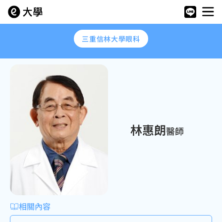
三重信林大學眼科
林惠朗
醫師
相關內容