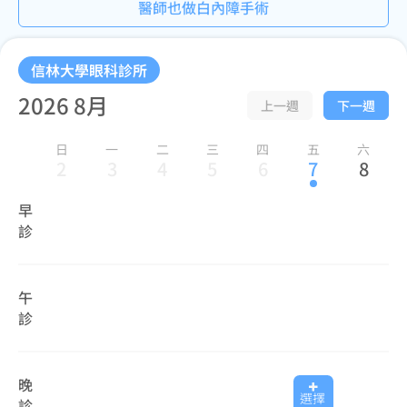
醫師也做白內障手術
信林大學眼科診所
2026 8月
上一週
下一週
日
一
二
三
四
五
六
2
3
4
5
6
7
8
早
診
午
診
晚
選擇
診