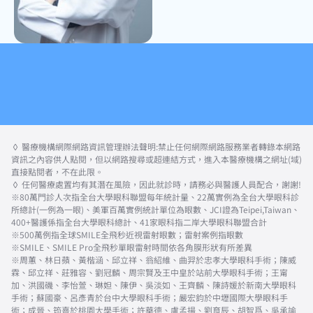
◊ 醫療機構網際網路資訊管理辦法聲明:禁止任何網際網路服務業者轉錄本網路
資訊之內容供人點閱，但以網路搜尋或超連結方式，進入本醫療機構之網址(域)
直接點閱者，不在此限。
◊ 任何醫療處置均有其潛在風險，因此就診時，請務必與醫護人員配合，謝謝!
※80萬門診人次指全台大學眼科聯盟每年統計量、22萬實例為全台大學眼科診
所總計(一例為一眼)、美軍百萬實例統計單位為眼數、JCI證為Teipei,Taiwan、
400+醫護係指全台大學眼科總計、41家眼科指二岸大學眼科聯盟合計
※500萬例指全球SMILE全飛秒近視雷射眼數；雷射案例指眼數
※SMILE、SMILE Pro全飛秒單眼雷射時間依各角膜形狀有所差異
※周蕙、林日蘋、黃楷涵、邱立祥、翁紹維、曲羿於忠孝大學眼科手術；陳威
霖、邱立祥、莊雅容、劉冠麟、周宗賢及王中皇於站前大學眼科手術；王甯
加、洪國磯、李怡萱、琳妲、陳伊、吳淡如、王齊麟、陳詩媛於新南大學眼科
手術；蘇國豪、呂彥青於台中大學眼科手術；嚴宏鈞於中壢國際大學眼科手
術；成晉、筠熹於桃園大學手術；許華德、盧孟揚、劉育辰、胡智爲、吳承諭