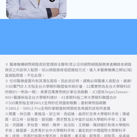
◊ 醫療機構網際網路資訊管理辦法聲明:禁止任何網際網路服務業者轉錄本網路
資訊之內容供人點閱，但以網路搜尋或超連結方式，進入本醫療機構之網址(域)
直接點閱者，不在此限。
◊ 任何醫療處置均有其潛在風險，因此就診時，請務必與醫護人員配合，謝謝!
※80萬門診人次指全台大學眼科聯盟每年統計量、22萬實例為全台大學眼科診
所總計(一例為一眼)、美軍百萬實例統計單位為眼數、JCI證為Teipei,Taiwan、
400+醫護係指全台大學眼科總計、41家眼科指二岸大學眼科聯盟合計
※500萬例指全球SMILE全飛秒近視雷射眼數；雷射案例指眼數
※SMILE、SMILE Pro全飛秒單眼雷射時間依各角膜形狀有所差異
※周蕙、林日蘋、黃楷涵、邱立祥、翁紹維、曲羿於忠孝大學眼科手術；陳威
霖、邱立祥、莊雅容、劉冠麟、周宗賢及王中皇於站前大學眼科手術；王甯
加、洪國磯、李怡萱、琳妲、陳伊、吳淡如、王齊麟、陳詩媛於新南大學眼科
手術；蘇國豪、呂彥青於台中大學眼科手術；嚴宏鈞於中壢國際大學眼科手
術；成晉、筠熹於桃園大學手術；許華德、盧孟揚、劉育辰、胡智爲、吳承諭