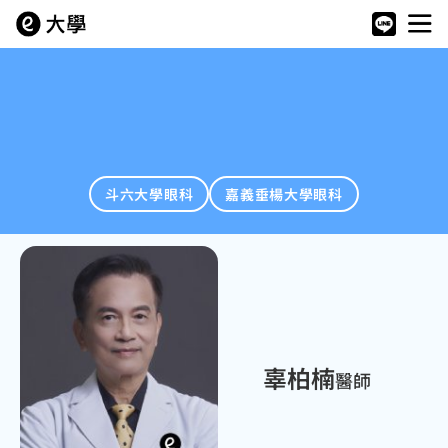
斗六大學眼科
嘉義垂楊大學眼科
辜柏楠
醫師