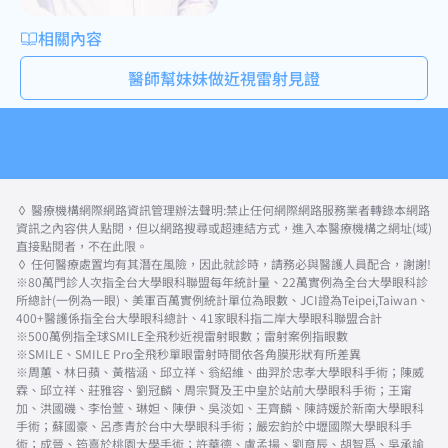
相關內容
醫師幫妹妹做近視雷射見證
◊ 醫療機構網際網路資訊管理辦法聲明:禁止任何網際網路服務業者轉錄本網路
資訊之內容供人點閱，但以網路搜尋或超連結方式，進入本醫療機構之網址(域)
直接點閱者，不在此限。
◊ 任何醫療處置均有其潛在風險，因此就診時，請務必與醫護人員配合，謝謝!
※80萬門診人次指全台大學眼科聯盟每年統計量、22萬實例為全台大學眼科診
所總計(一例為一眼)、美軍百萬實例統計單位為眼數、JCI證為Teipei,Taiwan、
400+醫護係指全台大學眼科總計、41家眼科指二岸大學眼科聯盟合計
※500萬例指全球SMILE全飛秒近視雷射眼數；雷射案例指眼數
※SMILE、SMILE Pro全飛秒單眼雷射時間依各角膜形狀有所差異
※周蕙、林日蘋、黃楷涵、邱立祥、翁紹維、曲羿於忠孝大學眼科手術；陳威
霖、邱立祥、莊雅容、劉冠麟、周宗賢及王中皇於站前大學眼科手術；王甯
加、洪國磯、李怡萱、琳妲、陳伊、吳淡如、王齊麟、陳詩媛於新南大學眼科
手術；蘇國豪、呂彥青於台中大學眼科手術；嚴宏鈞於中壢國際大學眼科手
術；成晉、筠熹於桃園大學手術；許華德、盧孟揚、劉育辰、胡智爲、吳承諭