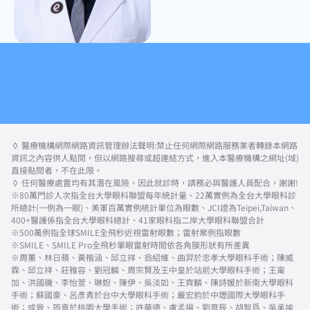
◊ 醫療機構網際網路資訊管理辦法聲明:禁止任何網際網路服務業者轉錄本網路
資訊之內容供人點閱，但以網路搜尋或超連結方式，進入本醫療機構之網址(域)
直接點閱者，不在此限。
◊ 任何醫療處置均有其潛在風險，因此就診時，請務必與醫護人員配合，謝謝!
※80萬門診人次指全台大學眼科聯盟每年統計量、22萬實例為全台大學眼科診
所總計(一例為一眼)、美軍百萬實例統計單位為眼數、JCI證為Teipei,Taiwan、
400+醫護係指全台大學眼科總計、41家眼科指二岸大學眼科聯盟合計
※500萬例指全球SMILE全飛秒近視雷射眼數；雷射案例指眼數
※SMILE、SMILE Pro全飛秒單眼雷射時間依各角膜形狀有所差異
※周蕙、林日蘋、黃楷涵、邱立祥、翁紹維、曲羿於忠孝大學眼科手術；陳威
霖、邱立祥、莊雅容、劉冠麟、周宗賢及王中皇於站前大學眼科手術；王甯
加、洪國磯、李怡萱、琳妲、陳伊、吳淡如、王齊麟、陳詩媛於新南大學眼科
手術；蘇國豪、呂彥青於台中大學眼科手術；嚴宏鈞於中壢國際大學眼科手
術；成晉、筠熹於桃園大學手術；許華德、盧孟揚、劉育辰、胡智爲、吳承諭