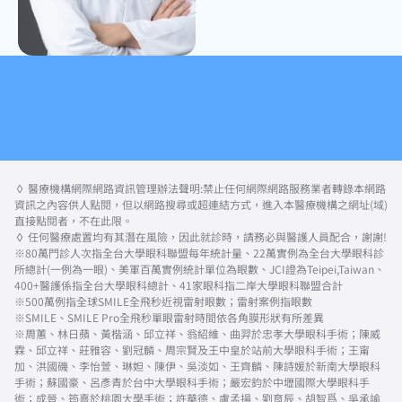
◊ 醫療機構網際網路資訊管理辦法聲明:禁止任何網際網路服務業者轉錄本網路
資訊之內容供人點閱，但以網路搜尋或超連結方式，進入本醫療機構之網址(域)
直接點閱者，不在此限。
◊ 任何醫療處置均有其潛在風險，因此就診時，請務必與醫護人員配合，謝謝!
※80萬門診人次指全台大學眼科聯盟每年統計量、22萬實例為全台大學眼科診
所總計(一例為一眼)、美軍百萬實例統計單位為眼數、JCI證為Teipei,Taiwan、
400+醫護係指全台大學眼科總計、41家眼科指二岸大學眼科聯盟合計
※500萬例指全球SMILE全飛秒近視雷射眼數；雷射案例指眼數
※SMILE、SMILE Pro全飛秒單眼雷射時間依各角膜形狀有所差異
※周蕙、林日蘋、黃楷涵、邱立祥、翁紹維、曲羿於忠孝大學眼科手術；陳威
霖、邱立祥、莊雅容、劉冠麟、周宗賢及王中皇於站前大學眼科手術；王甯
加、洪國磯、李怡萱、琳妲、陳伊、吳淡如、王齊麟、陳詩媛於新南大學眼科
手術；蘇國豪、呂彥青於台中大學眼科手術；嚴宏鈞於中壢國際大學眼科手
術；成晉、筠熹於桃園大學手術；許華德、盧孟揚、劉育辰、胡智爲、吳承諭