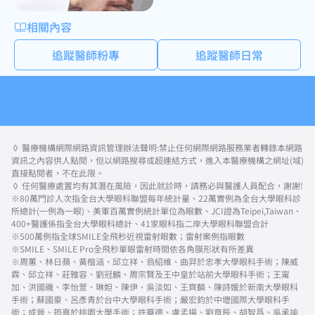
相關內容
追蹤醫師粉專
追蹤醫師日常
◊ 醫療機構網際網路資訊管理辦法聲明:禁止任何網際網路服務業者轉錄本網路
資訊之內容供人點閱，但以網路搜尋或超連結方式，進入本醫療機構之網址(域)
直接點閱者，不在此限。
◊ 任何醫療處置均有其潛在風險，因此就診時，請務必與醫護人員配合，謝謝!
※80萬門診人次指全台大學眼科聯盟每年統計量、22萬實例為全台大學眼科診
所總計(一例為一眼)、美軍百萬實例統計單位為眼數、JCI證為Teipei,Taiwan、
400+醫護係指全台大學眼科總計、41家眼科指二岸大學眼科聯盟合計
※500萬例指全球SMILE全飛秒近視雷射眼數；雷射案例指眼數
※SMILE、SMILE Pro全飛秒單眼雷射時間依各角膜形狀有所差異
※周蕙、林日蘋、黃楷涵、邱立祥、翁紹維、曲羿於忠孝大學眼科手術；陳威
霖、邱立祥、莊雅容、劉冠麟、周宗賢及王中皇於站前大學眼科手術；王甯
加、洪國磯、李怡萱、琳妲、陳伊、吳淡如、王齊麟、陳詩媛於新南大學眼科
手術；蘇國豪、呂彥青於台中大學眼科手術；嚴宏鈞於中壢國際大學眼科手
術；成晉、筠熹於桃園大學手術；許華德、盧孟揚、劉育辰、胡智爲、吳承諭