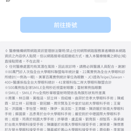
前往掛號
◊ 醫療機構網際網路資訊管理辦法聲明:禁止任何網際網路服務業者轉錄本網路
資訊之內容供人點閱，但以網路搜尋或超連結方式，進入本醫療機構之網址(域)
直接點閱者，不在此限。
◊ 任何醫療處置均有其潛在風險，因此就診時，請務必與醫護人員配合，謝謝!
※80萬門診人次指全台大學眼科聯盟每年統計量、22萬實例為全台大學眼科診
所總計(一例為一眼)、美軍百萬實例統計單位為眼數、JCI證為Teipei,Taiwan、
400+醫護係指全台大學眼科總計、41家眼科指二岸大學眼科聯盟合計
※500萬例指全球SMILE全飛秒近視雷射眼數；雷射案例指眼數
※SMILE、SMILE Pro全飛秒單眼雷射時間依各角膜形狀有所差異
※周蕙、林日蘋、黃楷涵、邱立祥、翁紹維、曲羿於忠孝大學眼科手術；陳威
霖、邱立祥、莊雅容、劉冠麟、周宗賢及王中皇於站前大學眼科手術；王甯
加、洪國磯、李怡萱、琳妲、陳伊、吳淡如、王齊麟、陳詩媛於新南大學眼科
手術；蘇國豪、呂彥青於台中大學眼科手術；嚴宏鈞於中壢國際大學眼科手
術；成晉、筠熹於桃園大學手術；許華德、盧孟揚、劉育辰、胡智爲、吳承諭
於台南大學眼科接受手術；陳鏞基於尚儒大學眼科接受手術；謝榮豪、陳傑憲
於左營大學眼科接受手術；陳晨威於鳳山大學眼科接受手術；周伯勳、李家瑞