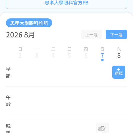
忠孝大學眼科官方FB
忠孝大學眼科診所
2026 8月
上一週
下一週
日
一
二
三
四
五
六
2
3
4
5
6
7
8
早
選擇
診
午
診
晚
額滿
診