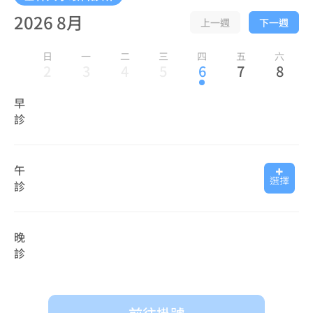
2026 8月
上一週
下一週
日
一
二
三
四
五
六
2
3
4
5
6
7
8
早
診
午
選擇
診
晚
診