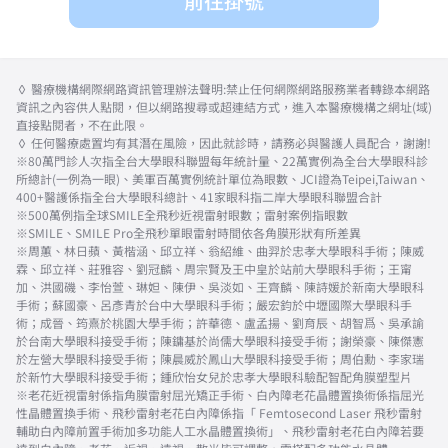
前往掛號
◊ 醫療機構網際網路資訊管理辦法聲明:禁止任何網際網路服務業者轉錄本網路
資訊之內容供人點閱，但以網路搜尋或超連結方式，進入本醫療機構之網址(域)
直接點閱者，不在此限。
◊ 任何醫療處置均有其潛在風險，因此就診時，請務必與醫護人員配合，謝謝!
※80萬門診人次指全台大學眼科聯盟每年統計量、22萬實例為全台大學眼科診
所總計(一例為一眼)、美軍百萬實例統計單位為眼數、JCI證為Teipei,Taiwan、
400+醫護係指全台大學眼科總計、41家眼科指二岸大學眼科聯盟合計
※500萬例指全球SMILE全飛秒近視雷射眼數；雷射案例指眼數
※SMILE、SMILE Pro全飛秒單眼雷射時間依各角膜形狀有所差異
※周蕙、林日蘋、黃楷涵、邱立祥、翁紹維、曲羿於忠孝大學眼科手術；陳威
霖、邱立祥、莊雅容、劉冠麟、周宗賢及王中皇於站前大學眼科手術；王甯
加、洪國磯、李怡萱、琳妲、陳伊、吳淡如、王齊麟、陳詩媛於新南大學眼科
手術；蘇國豪、呂彥青於台中大學眼科手術；嚴宏鈞於中壢國際大學眼科手
術；成晉、筠熹於桃園大學手術；許華德、盧孟揚、劉育辰、胡智爲、吳承諭
於台南大學眼科接受手術；陳鏞基於尚儒大學眼科接受手術；謝榮豪、陳傑憲
於左營大學眼科接受手術；陳晨威於鳳山大學眼科接受手術；周伯勳、李家瑞
於新竹大學眼科接受手術；鍾欣怡女兒於忠孝大學眼科驗配智配角膜塑型片
※老花近視雷射係指角膜雷射屈光矯正手術、白內障老花晶體置換術係指屈光
性晶體置換手術、飛秒雷射老花白內障係指「 Femtosecond Laser 飛秒雷射
輔助白內障前置手術加多功能人工水晶體置換術」、飛秒雷射老花白內障若要